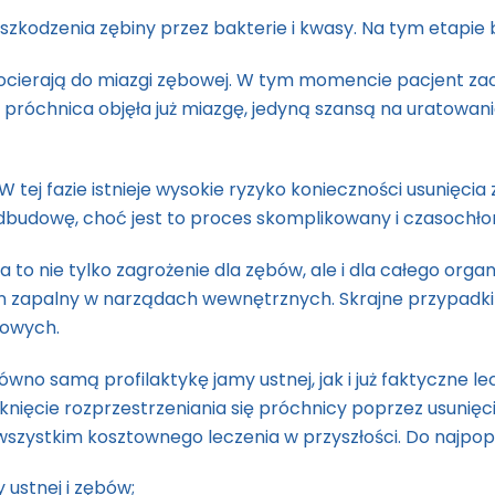
zkodzenia zębiny przez bakterie i kwasy. Na tym etapie b
 docierają do miazgi zębowej. W tym momencie pacjent za
próchnica objęła już miazgę, jedyną szansą na uratowani
 tej fazie istnieje wysokie ryzyko konieczności usunięc
 odbudowę, choć jest to proces skomplikowany i czasochło
o nie tylko zagrożenie dla zębów, ale i dla całego organ
an zapalny w narządach wewnętrznych. Skrajne przypadk
iowych.
ówno samą profilaktykę jamy ustnej, jak i już faktyczne
knięcie rozprzestrzeniania się próchnicy poprzez usunię
zystkim kosztownego leczenia w przyszłości. Do najpopul
ustnej i zębów;