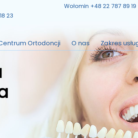
Wołomin +48 22 787 89 19
18 23
Centrum Ortodoncji
O nas
Zakres usłu
a
a