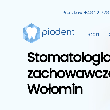
Skip
to
Pruszków +48 22 728 
content
Start
Stomatologi
zachowawcz
Wołomin